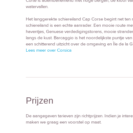
Corte is adembenemend met hoge bergen, de kloof van
watervallen.
Het langgerekte schiereiland Cap Corse begint net ten 
schiereiland is een echte aanrader. Een mooie route m
haventjes, Genuese verdedigingstorens, mooie stranden
langs de kust. Barcaggio is het noordelijkste puntje va
een schitterend uitzicht over de omgeving en Île de la Gi
Lees meer over Corsica
Prijzen
De aangegeven tarieven zijn richtprijzen. Indien je int
maken we graag een voorstel op maat.