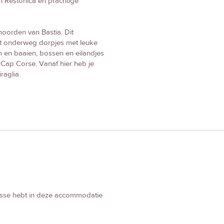
 Restonica en prachtige
noorden van Bastia. Dit
et onderweg dorpjes met leuke
 en baaien, bossen en eilandjes
n Cap Corse. Vanaf hier heb je
raglia.
eresse hebt in deze accommodatie