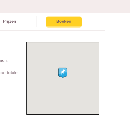
Prijzen
Boeken
omen.
oor totale