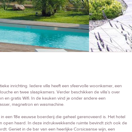
ieke inrichting. Iedere villa heeft een sfeervolle woonkamer, een
uche en twee slaapkamers. Verder beschikken de villa’s over
efoon en gratis Wifi. In de keuken vind je onder andere een
twasser, magnetron en wasmachine.
in een 18e eeuwse boerderij die geheel gerenoveerd is. Het hotel
en open haard. In deze indrukwekkende ruimte bevindt zich ook de
rdt. Geniet in de bar van een heerlijke Corsicaanse wijn, een