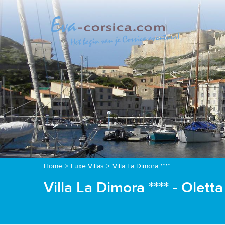
Home
>
Luxe Villas
>
Villa La Dimora ****
Villa La Dimora **** - Oletta