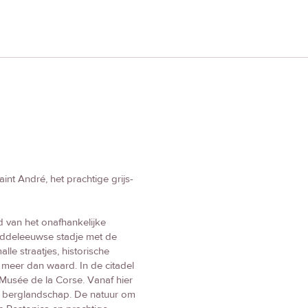
aint André, het prachtige grijs-
d van het onafhankelijke
middeleeuwse stadje met de
le straatjes, historische
k meer dan waard. In de citadel
Musée de la Corse. Vanaf hier
de berglandschap. De natuur om