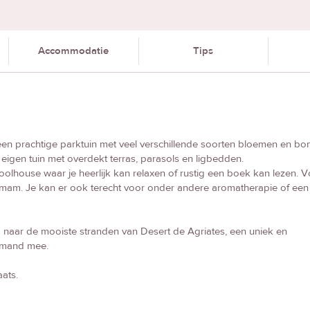
Accommodatie
Tips
in een prachtige parktuin met veel verschillende soorten bloemen en b
igen tuin met overdekt terras, parasols en ligbedden.
oolhouse waar je heerlijk kan relaxen of rustig een boek kan lezen. V
mmam. Je kan er ook terecht voor onder andere aromatherapie of een
naar de mooiste stranden van Desert de Agriates, een uniek en
ckmand mee.
ats.