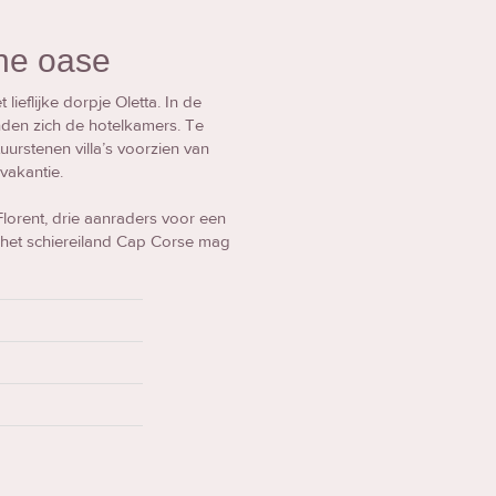
ene oase
ieflijke dorpje Oletta. In de
nden zich de hotelkamers. Te
urstenen villa’s voorzien van
vakantie.
 Florent, drie aanraders voor een
 het schiereiland Cap Corse mag