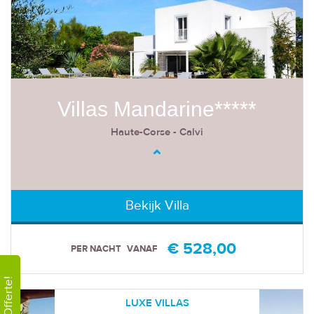
Villas Mandarine*****
Haute-Corse - Calvi
Bekijk Villa
€ 528,00
PER NACHT
VANAF
Offerte!
LUXE VILLAS