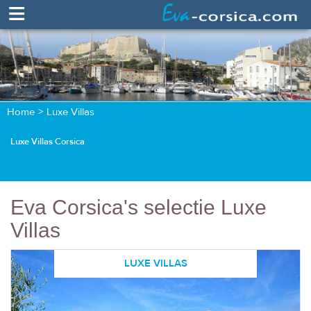
≡
Home
Home
>
Luxe Villas
>
Luxe Villas
Luxe Villas Corsica
Eva Corsica's selectie
Luxe
Villas
LUXE VILLAS