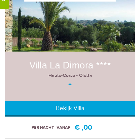
Villa La Dimora ****
Haute-Corse - Oletta
Bekijk Villa
€ ,00
PER NACHT
VANAF