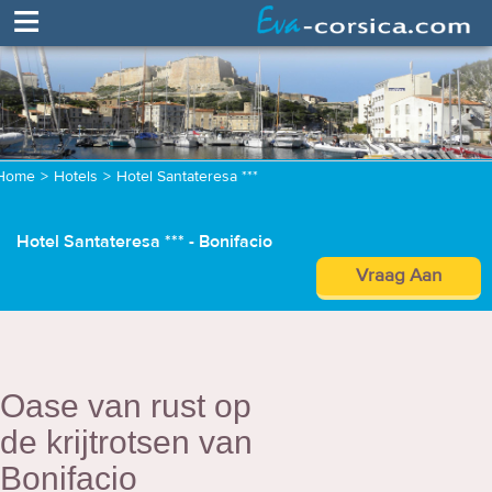
≡
Home
>
Hotels
>
Hotel Santateresa ***
Hotel Santateresa *** - Bonifacio
Vraag Aan
Oase van rust op
de krijtrotsen van
Bonifacio