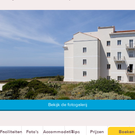
Bekijk de fotogalerij
Faciliteiten
Foto's
Accommodatie
Tips
Prijzen
Boeken