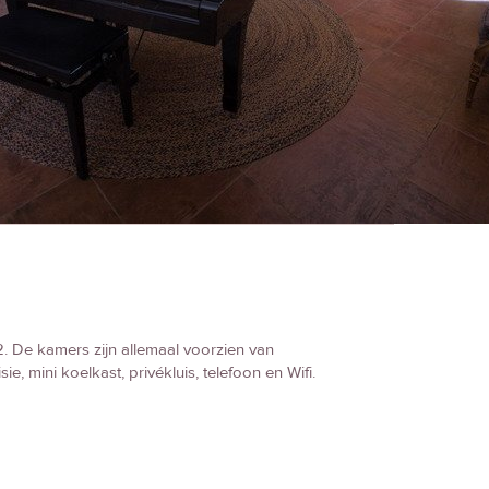
. De kamers zijn allemaal voorzien van
, mini koelkast, privékluis, telefoon en Wifi.