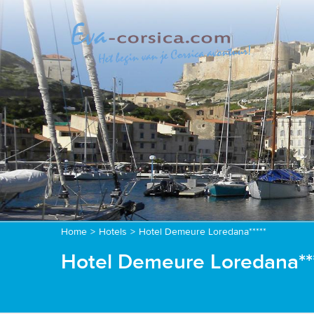
Home
>
Hotels
>
Hotel Demeure Loredana*****
Hotel Demeure Loredana****