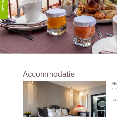
Offerte!
Accommodatie
All
air
De 