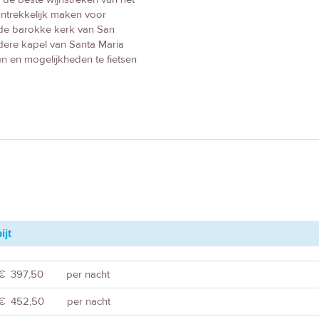
antrekkelijk maken voor
s de barokke kerk van San
udere kapel van Santa Maria
en en mogelijkheden te fietsen
ijt
€ 397,50
per nacht
€ 452,50
per nacht