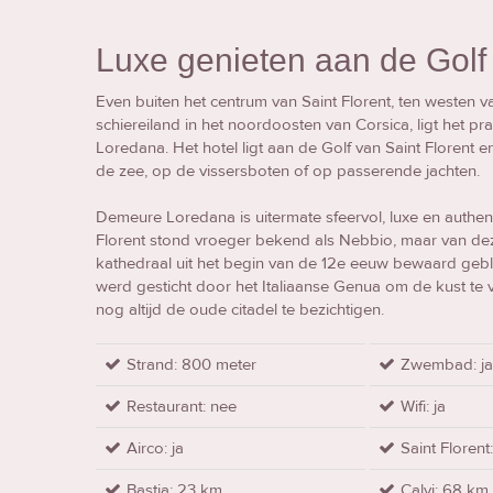
Luxe genieten aan de Golf 
Even buiten het centrum van Saint Florent, ten westen 
schiereiland in het noordoosten van Corsica, ligt het pr
Loredana. Het hotel ligt aan de Golf van Saint Florent e
de zee, op de vissersboten of op passerende jachten.
Demeure Loredana is uitermate sfeervol, luxe en authent
Florent stond vroeger bekend als Nebbio, maar van dez
kathedraal uit het begin van de 12e eeuw bewaard geble
werd gesticht door het Italiaanse Genua om de kust te 
nog altijd de oude citadel te bezichtigen.
Strand: 800 meter
Zwembad: j
Restaurant: nee
Wifi: ja
Airco: ja
Saint Floren
Bastia: 23 km
Calvi: 68 km