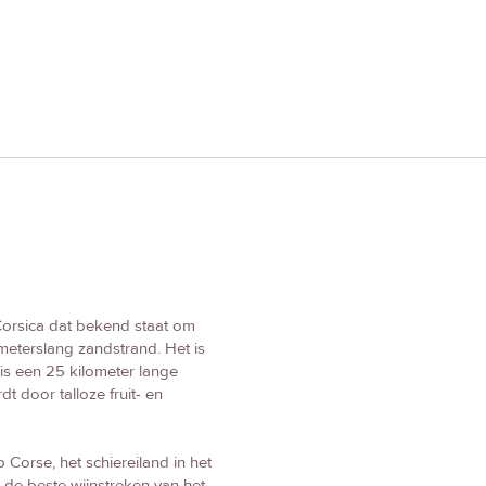
 Corsica dat bekend staat om
meterslang zandstrand. Het is
 is een 25 kilometer lange
 door talloze fruit- en
 Corse, het schiereiland in het
 de beste wijnstreken van het