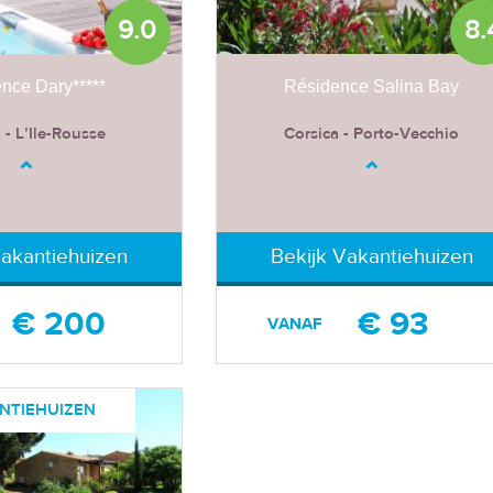
9.0
8.
nce Dary*****
Résidence Salina Bay
 - L’Ile-Rousse
Corsica - Porto-Vecchio
Vakantiehuizen
Bekijk Vakantiehuizen
€ 200
€ 93
VANAF
NTIEHUIZEN