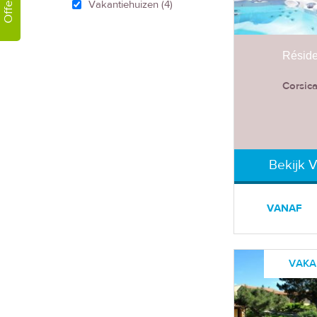
Offerte!
Vakantiehuizen
(4)
Réside
Corsica
Bekijk 
VANAF
VAKA