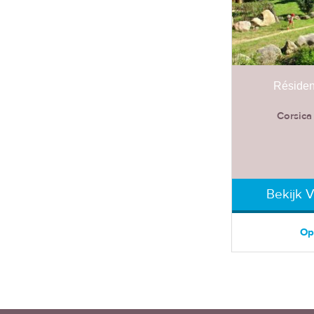
Résiden
Corsica 
Bekijk 
Op