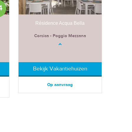
4
Résidence Acqua Bella
Corsica - Poggio Mezzana
Bekijk Vakantiehuizen
Op aanvraag