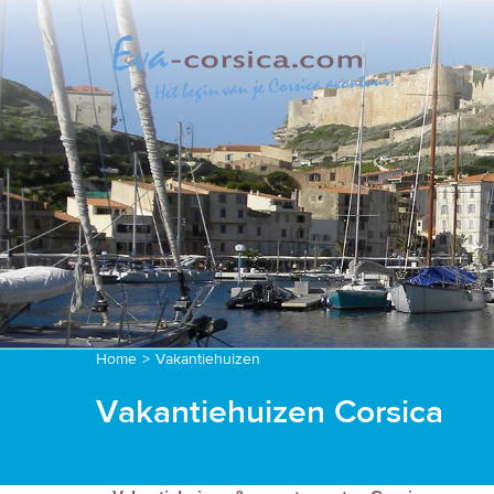
Home
>
Vakantiehuizen
Vakantiehuizen Corsica