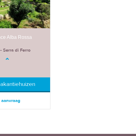
ce Alba Rossa
- Serra di Ferro
Vakantiehuizen
 aanvraag