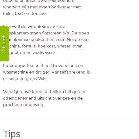
douche en toilet, twee slaapkamers
waarvan één met eigen badkamer met
toilet, bad en douche.
In zowel de woonkamer als de
slaapkamers staan flatscreen tv’s. De open
Offerte!
Amerikaanse keuken heeft een Nespresso
machine, fornuis, koelkast, vriezer, oven,
magnetron en vaatwasser.
Ieder appartement heeft bovendien een
wasmachine en droger. Vanzelfsprekend is
er airco en gratis WiFi.
Vanaf je privé terras of balkon heb je een
adembenemend uitzicht over zee en de
prachtige omgeving.
Tips