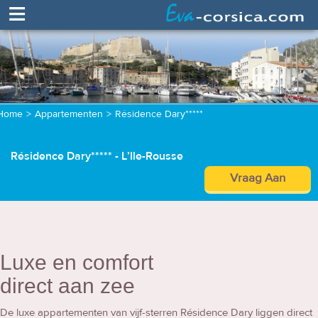
≡
Home
>
Appartementen
>
Résidence Dary*****
Résidence Dary***** - L’Ile-Rousse
Vraag Aan
Luxe en comfort
direct aan zee
De luxe appartementen van vijf-sterren Résidence Dary liggen direct