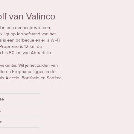
lf van Valinco
gt in een dennenbos in een
x ligt op loopafstand van het
es is een barbecue en er is Wi-Fi
Propriano is 12 km de
echts 50 km van Abbartello.
vakantie. Wil je het zuiden van
o en Propriano liggen in de
s Ajaccio, Bonifacio en Sartène,
ee
s
km
m