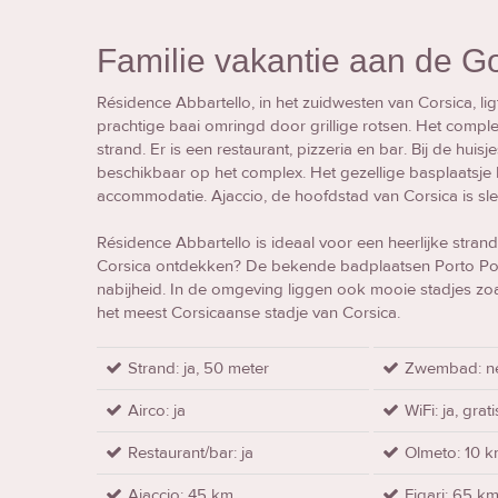
Familie vakantie aan de Go
Résidence Abbartello, in het zuidwesten van Corsica, li
prachtige baai omringd door grillige rotsen. Het comple
strand. Er is een restaurant, pizzeria en bar. Bij de huisj
beschikbaar op het complex. Het gezellige basplaatsje 
accommodatie. Ajaccio, de hoofdstad van Corsica is sl
Résidence Abbartello is ideaal voor een heerlijke strand
Corsica ontdekken? De bekende badplaatsen Porto Poll
nabijheid. In de omgeving liggen ook mooie stadjes zoal
het meest Corsicaanse stadje van Corsica.
Strand: ja, 50 meter
Zwembad: n
Airco: ja
WiFi: ja, grati
Restaurant/bar: ja
Olmeto: 10 
Ajaccio: 45 km
Figari: 65 k