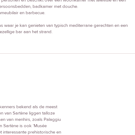
personen en beschikt over een woonkamer met televisie en een
persoonsbedden, badkamer met douche.
nmeubilair en barbecue.
as waar je kan genieten van typisch mediterrane gerechten en een
ezellige bar aan het strand.
de kenners bekend als de meest
n van Sartène liggen talloze
sen van menhirs, zoals Palaggiu
 In Sartène is ook ‘Musée
t interessante prehistorische en